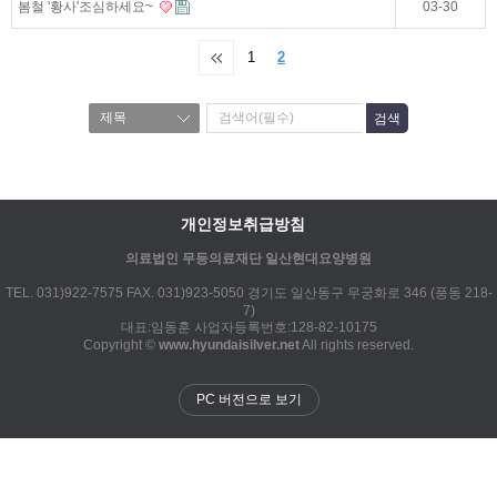
봄철 '황사'조심하세요~
03-30
1
2
개인정보취급방침
의료법인 무등의료재단 일산현대요양병원
TEL. 031)922-7575 FAX. 031)923-5050 경기도 일산동구 무궁화로 346 (풍동 218-
7)
대표:임동훈 사업자등록번호:128-82-10175
Copyright ©
www.hyundaisilver.net
All rights reserved.
PC 버전으로 보기