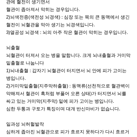
관에 혈전이 생기면서
혈관이 좁아져서 막히는 경우입니다.
2)뇌색전증(색전성 뇌경색) : 심장 또는 목의 큰 동맥에서 생긴
혈전이 뇌혈관을 막아 생기는 뇌경색입니다.
3)열공성 뇌경색 : 뇌의 아주 작은 혈관이 막히는 경우입니다.
뇌출혈
뇌혈관이 터져서 오는 병을 말합니다. 크게 뇌내출혈과 거미막
밑출혈로 나눕니다
1)뇌내출혈 : 갑자기 뇌혈관이 터지면서 뇌 안에 피가 고이는
병입니다.
2)거미막밑출혈(지주막하출혈) : 동맥류(선천적으로 혈관벽이
약해져서 혈관이 혹처럼 부풀어 오른 상태)가 터지면서 뇌를
싸고 있는 거미막(지주막) 밑에 피가 고이는 병입니다.
심한 두통과 구토가 특징이며 대개 반신마비가 없습니다.
일과성 뇌허헐발작
심하게 좁아진 뇌혈관으로 피가 흐르지 못하다가 다시 흐르거