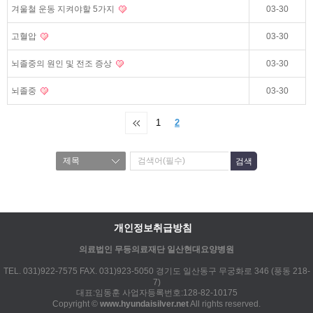
겨울철 운동 지켜야할 5가지
03-30
고혈압
03-30
뇌졸중의 원인 및 전조 증상
03-30
뇌졸중
03-30
1
2
개인정보취급방침
의료법인 무등의료재단 일산현대요양병원
TEL. 031)922-7575 FAX. 031)923-5050 경기도 일산동구 무궁화로 346 (풍동 218-
7)
대표:임동훈 사업자등록번호:128-82-10175
Copyright ©
www.hyundaisilver.net
All rights reserved.