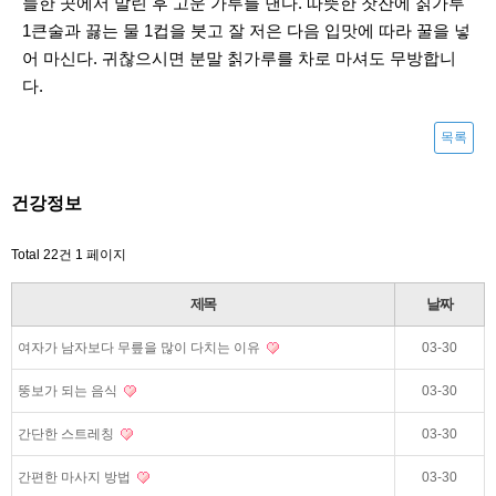
늘한 곳에서 말린 후 고운 가루를 낸다. 따뜻한 찻잔에 칡가루
1큰술과 끓는 물 1컵을 붓고 잘 저은 다음 입맛에 따라 꿀을 넣
어 마신다. 귀찮으시면 분말 칡가루를 차로 마셔도 무방합니
다.
목록
건강정보
Total 22건
1 페이지
제목
날짜
여자가 남자보다 무릎을 많이 다치는 이유
03-30
뚱보가 되는 음식
03-30
간단한 스트레칭
03-30
간편한 마사지 방법
03-30