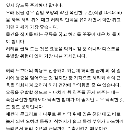
있지 않도록 주의해야 합니다.
오래 앉을 경우 김밥 모양의 약간 폭신한 쿠숀(직경 10-15cm)
을 하부 허리 뒤에 대고 허리의 만곡을 유지하면서 약간 뒤고
기댄 자세가 가장 좋습니다.
물건을 집어들 때는 무릎을 꿇고 허리를 꼿꼿이 세운 채 들어
야 합니다.
허리를 굽혀 드는 것은 요통을 악화시킬 뿐 아니라 디스크를
유발할 위험이 있어 가장 나쁜 자세입니다.
허리 보호대의 착용도 신중해야 하는데 허리를 곧게 펴 줘 일
시에 통증을 덜어주는 것 같지만 장 기적으로 허리와 배의 근
육을 약화시켜 오히려 허리 건강에 악영향을 줄 수 있습니다.
요통을 유발할 정도로 지나치게 휜 척주를 곧게 펴주는 데는
푹신푹신한 침대보다 딱딱한 침대가 더 좋지만 너무 딱딱한 것
도 정도 문제입니다.
예컨대 콘크리트나 나무로 된 바닥 위에 얇은 천만 대고 바로
눕게 되면 오히려 통증이 심해지기 쉽고 특정 부위가 과도하게
눌리면서 허리 주변의 근육까지 수축시키기 때문이죠.