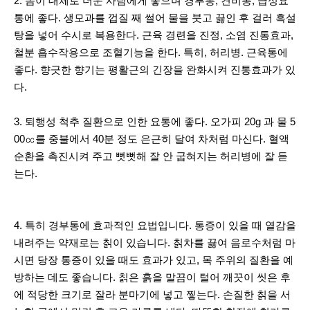
2. 몸이 대체로 더운 사람에게 좋으며 경부통, 견비통, 급성요
통에 좋다. 생모과를 껍질 째 썰어 물을 붓고 끓인 후 걸러 흑설
탕을 넣어 수시로 복용한다. 근육 경련을 진정, 소염 진통효과,
철분 흡수작용으로 조혈기능을 한다. 특히, 허리병. 근육통에
좋다. 향긋한 향기는 평활근의 긴장을 완화시켜 진통효과가 있
다.
3. 퇴행성 척추 질환으로 인한 요통에 좋다. 오가피 20g 과 물 5
00㏄를 중불에서 40분 정도 은근히 달여 차처럼 마신다. 혈액
순환을 촉진시켜 주고 뻣뻣해 잘 안 굽혀지는 허리병에 잘 듣
는다.
4. 특히 경부통에 효과적인 요법입니다. 통증이 있을 때 열감을
내려주는 약재로는 칡이 있습니다. 칡차를 끓여 음로수처럼 마
시면 당장 통증이 있을 때도 효과가 있고, 목 주위의 질환을 예
방하는 데도 좋습니다. 칡은 흙을 말끔이 털어 깨끗이 씻은 후
에 적당한 크기로 잘라 분마기에 넣고 찧는다. 손질한 칡을 서