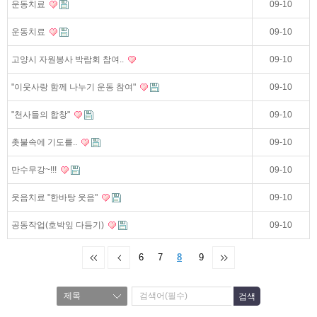
운동치료
09-10
운동치료
09-10
고양시 자원봉사 박람회 참여..
09-10
"이웃사랑 함께 나누기 운동 참여"
09-10
"천사들의 합창"
09-10
촛불속에 기도를..
09-10
만수무강~!!!
09-10
웃음치료 "한바탕 웃음"
09-10
공동작업(호박잎 다듬기)
09-10
6
7
8
9