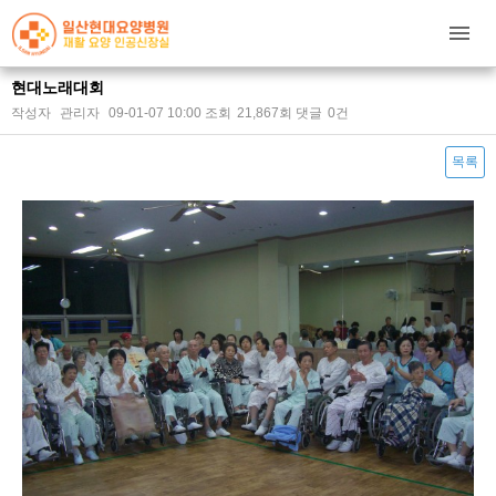
현대노래대회
작성자
관리자
09-01-07 10:00
조회
21,867회
댓글
0건
목록
본문