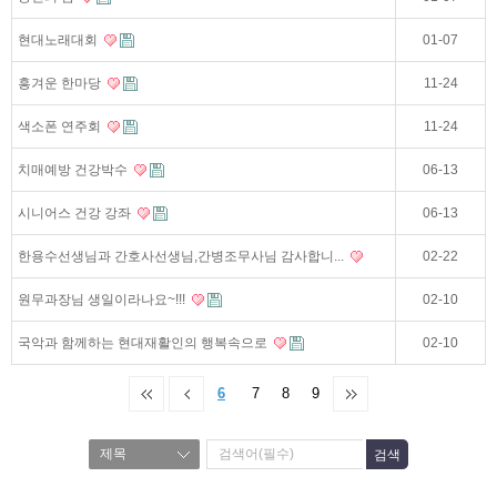
현대노래대회
01-07
흥겨운 한마당
11-24
색소폰 연주회
11-24
치매예방 건강박수
06-13
시니어스 건강 강좌
06-13
한용수선생님과 간호사선생님,간병조무사님 감사합니...
02-22
원무과장님 생일이라나요~!!!
02-10
국악과 함께하는 현대재활인의 행복속으로
02-10
6
7
8
9